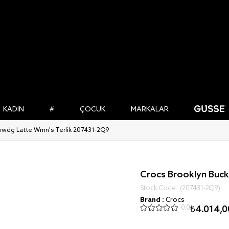
KADIN
#
ÇOCUK
MARKALAR
owwdg Latte Wmn's Terlik 207431-2Q9
Crocs Brooklyn Buck
Stock Code
(207431-2Q9)
Brand
:
Crocs
0.0
₺4.014,0