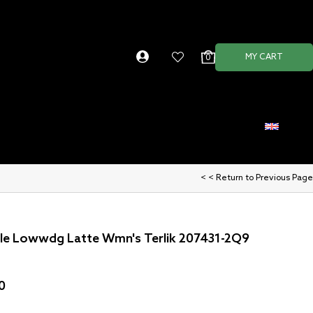
MY CART
0
English
< < Return to Previous Page
le Lowwdg Latte Wmn's Terlik 207431-2Q9
0