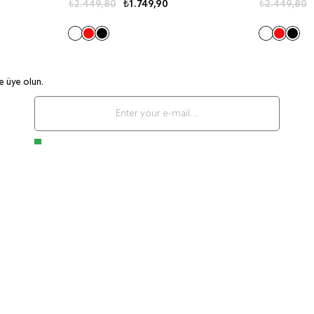
₺2.449,80
₺1.749,90
₺2.449,80
e üye olun.