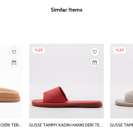
Similar Items
%29
%29
GUSSE INDRA KADIN HAKIKI DERI TERLIK 260715
GUSSE TAMMY KADIN HAKIKI DERI TERLIK 242305