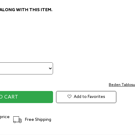
LONG WITH THIS ITEM.
Beden Tablosu
Add to Favorites
price
Free Shipping