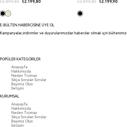
₺2.899,80
₺2.199,80
₺2.999,80
₺2.199,90
E-BÜLTEN HABERCİSİNE ÜYE OL
Kampanyalar,indirimler ve duyurularımızdan haberdar olmak için bültenimiz
POPÜLER KATEGORİLER
Anasayfa
Hakkımızda
Neden Ticimax
Sıkça Sorulan Sorular
Bayimiz Olun
İletişim
KURUMSAL
Anasayfa
Hakkımızda
Neden Ticimax
Sıkça Sorulan Sorular
Bayimiz Olun
İletişim