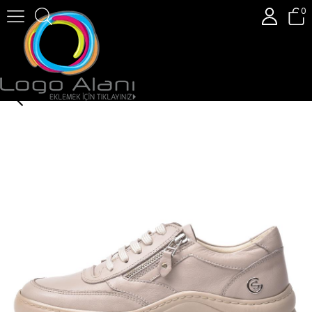
0
Gusse Acnes Kadın Hakıkı Derı Ayakkabı 216674