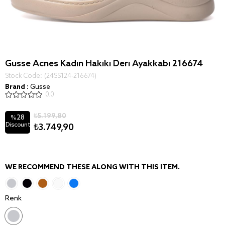
Gusse Acnes Kadın Hakıkı Derı Ayakkabı 216674
Stock Code
(24SS124-216674)
Brand
:
Gusse
0.0
₺5.199,80
28
%
Discount
₺3.749,90
WE RECOMMEND THESE ALONG WITH THIS ITEM.
Renk