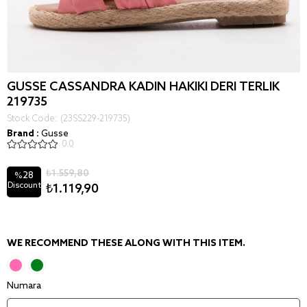
GUSSE CASSANDRA KADIN HAKIKI DERI TERLIK
219735
Stock Code
(23SS229-219735)
Brand
:
Gusse
0.0
₺1.559,80
28
%
Discount
₺1.119,90
WE RECOMMEND THESE ALONG WITH THIS ITEM.
Numara