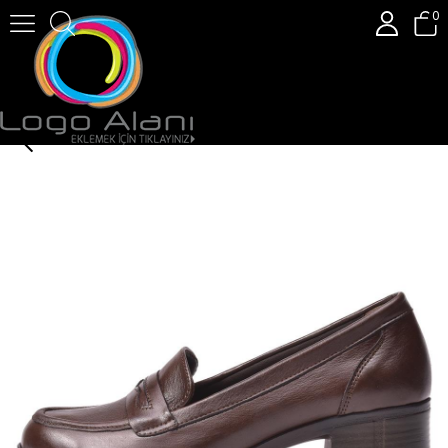
0
Gusse Manon Kadın Hakiki Deri Günlük Ayakkabı 5613