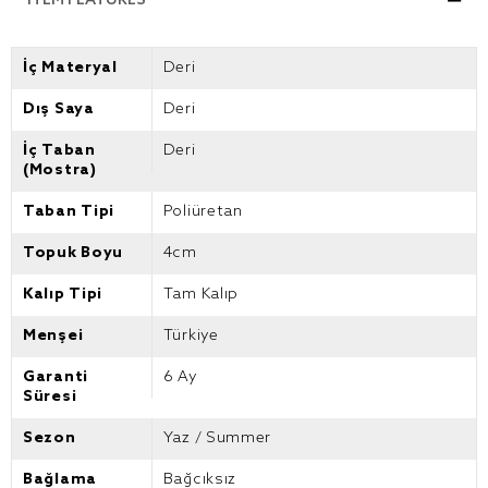
ITEM FEATURES
İç Materyal
Deri
Dış Saya
Deri
İç Taban
Deri
(Mostra)
Taban Tipi
Poliüretan
Topuk Boyu
4cm
Kalıp Tipi
Tam Kalıp
Menşei
Türkiye
Garanti
6 Ay
Süresi
Sezon
Yaz / Summer
Bağlama
Bağcıksız