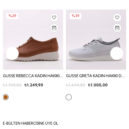
%29
%39
GUSSE REBECCA KADIN HAKIKI DERI AYAKKABI 440
GUSSE GRETA KADIN HAKIKI DERI AYAKKABI 25
₺1.749,80
₺1.249,90
₺1.649,80
₺1.000,00
E-BÜLTEN HABERCİSİNE ÜYE OL