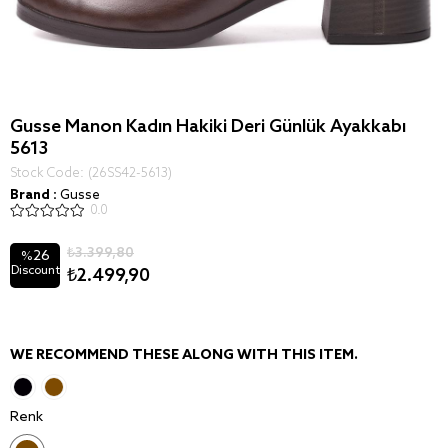
Gusse Manon Kadın Hakiki Deri Günlük Ayakkabı
5613
Stock Code
(26SS42-5613)
Brand
:
Gusse
0.0
₺3.399,80
26
%
Discount
₺2.499,90
WE RECOMMEND THESE ALONG WITH THIS ITEM.
Renk