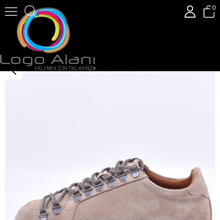
0
Gusse Mevyiuna Kadın Hakiki Süet Deri Günlük Ayakkabı 16