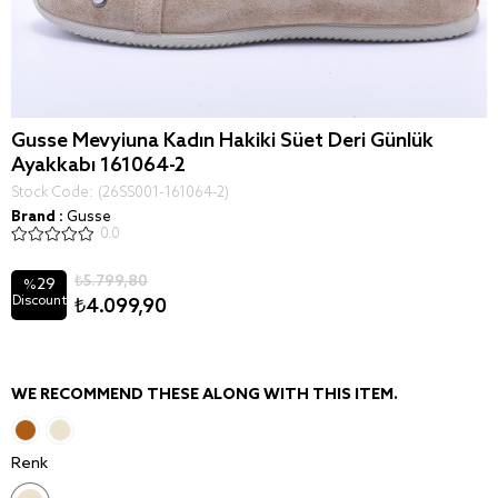
Gusse Mevyiuna Kadın Hakiki Süet Deri Günlük
Ayakkabı 161064-2
Stock Code
(26SS001-161064-2)
Brand
:
Gusse
0.0
₺5.799,80
29
%
Discount
₺4.099,90
WE RECOMMEND THESE ALONG WITH THIS ITEM.
Renk