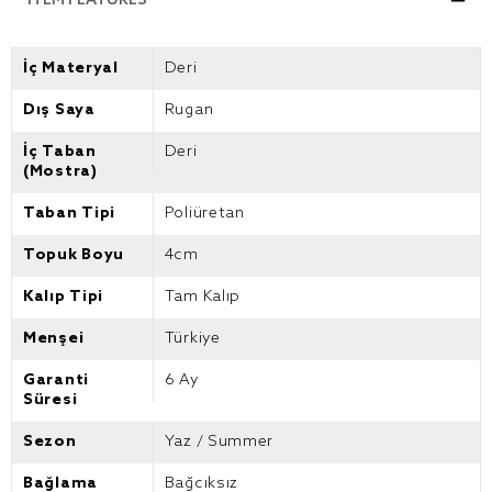
ITEM FEATURES
İç Materyal
Deri
Dış Saya
Rugan
İç Taban
Deri
(Mostra)
Taban Tipi
Poliüretan
Topuk Boyu
4cm
Kalıp Tipi
Tam Kalıp
Menşei
Türkiye
Garanti
6 Ay
Süresi
Sezon
Yaz / Summer
Bağlama
Bağcıksız