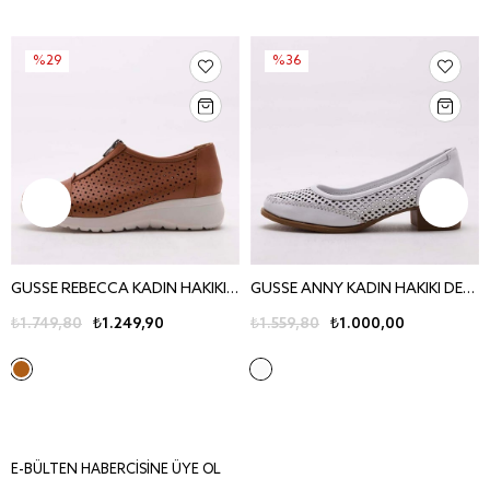
%29
%36
GUSSE REBECCA KADIN HAKIKI DERI AYAKKABI 440
GUSSE ANNY KADIN HAKIKI DERI AYAKKABI 420
₺1.749,80
₺1.249,90
₺1.559,80
₺1.000,00
E-BÜLTEN HABERCİSİNE ÜYE OL