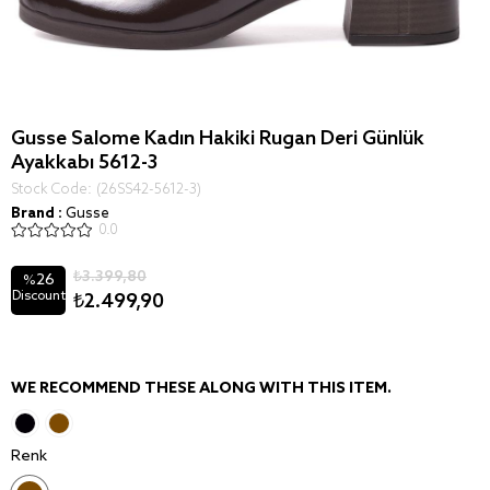
Gusse Salome Kadın Hakiki Rugan Deri Günlük
Ayakkabı 5612-3
Stock Code
(26SS42-5612-3)
Brand
:
Gusse
0.0
₺3.399,80
26
%
Discount
₺2.499,90
WE RECOMMEND THESE ALONG WITH THIS ITEM.
Renk