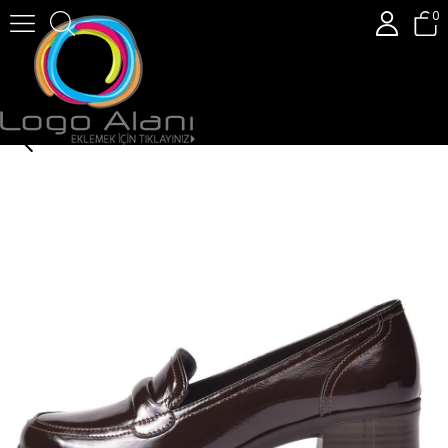
0
Gusse Salome Kadın Hakiki Rugan Deri Günlük Ayakkabı 561