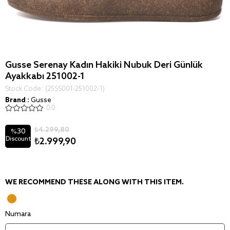
Gusse Serenay Kadın Hakiki Nubuk Deri Günlük
Ayakkabı 251002-1
Stock Code
(25SS001-251002-1)
Brand
:
Gusse
0.0
₺4.299,80
30
%
Discount
₺2.999,90
WE RECOMMEND THESE ALONG WITH THIS ITEM.
Numara