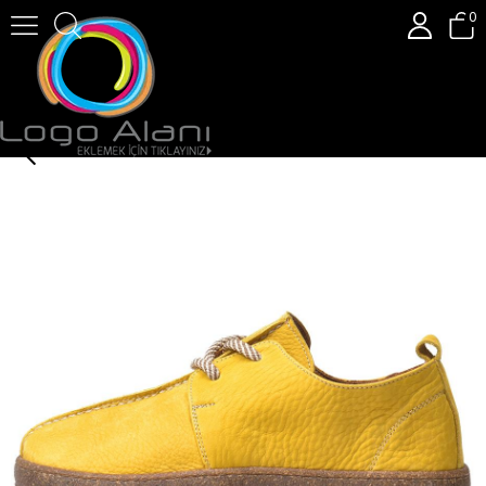
0
Gusse Serenay Kadın Hakiki Nubuk Deri Günlük Ayakkabı 25