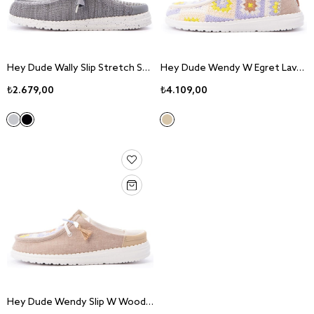
Hey Dude Wally Slip Stretch Sox Mn"s Granite Grey Sneaker Ayakkabı 43103-1HF
Hey Dude Wendy W Egret Lavander Sneaker Ayakkabı 43109-0NK
₺2.679,00
₺4.109,00
Hey Dude Wendy Slip W Wood Ash Sneaker Ayakkabı 43110-0NF