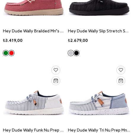
Hey Dude Wally Brailded Mn"s Pompeian Red Sneaker Ayakkabı 40003-6VP
Hey Dude Wally Slip Stretch Sox Mn"s Black Sneaker Ayakkabı 43103-001
₺3.419,00
₺2.679,00
Hey Dude Wally Funk Nu Prep Mn"s Princess Blue Sneaker Ayakkabı 43126-4US
Hey Dude Wally Tri Nu Prep Mn"s Sargasso Blue/White Sneaker Ayakkabı 43142-4UA