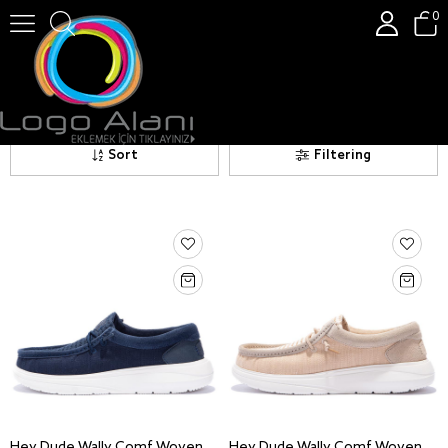
0
Hey Dude
Hey Dude
Sort
Filtering
Hey Dude Wally Comf Woven Mn's Navy Sneaker Ayakkabı 43639-4UX
Hey Dude Wally Comf Woven Mn's Cream Sneaker Ayakkabı 43639-0MD