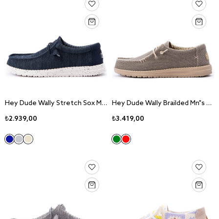
Hey Dude Wally Stretch Sox Mn"s Navy Sneaker Ayakkabı 41898-410
Hey Dude Wally Brailded Mn"s Army Sneaker Ayakkabı 40003-3VE
₺2.939,00
₺3.419,00