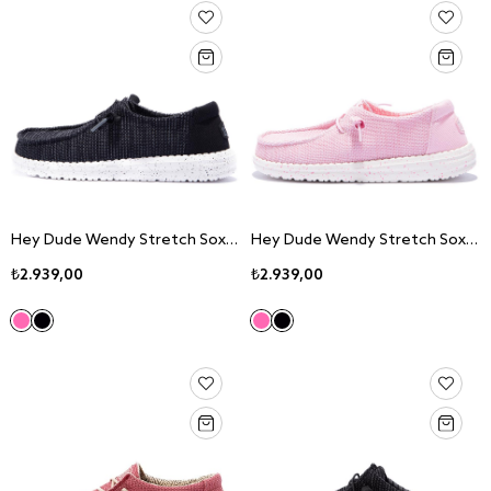
Hey Dude Wendy Stretch Sox Wmn's Black Sneaker Ayakkabı 41878-066
Hey Dude Wendy Stretch Sox Wmn's Rosette Sneaker Ayakkabı 41878-6XX
₺2.939,00
₺2.939,00