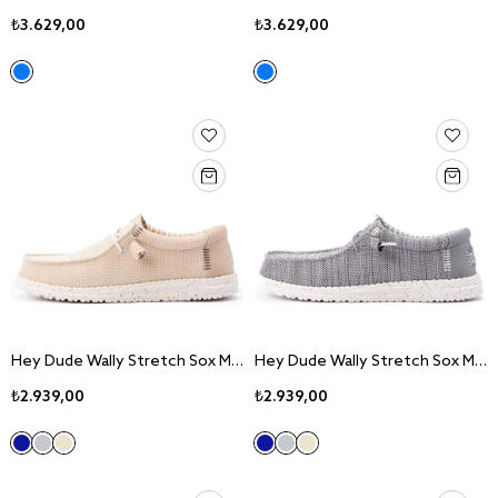
₺3.629,00
₺3.629,00
Hey Dude Wally Stretch Sox Mn"s Irish Cream Egret Sneaker Ayakkabı 41898-0LZ
Hey Dude Wally Stretch Sox Mn"s Grey Sneaker Ayakkabı 41898-030
₺2.939,00
₺2.939,00