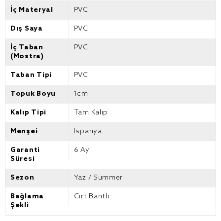
İç Materyal
PVC
Dış Saya
PVC
İç Taban
PVC
(Mostra)
Taban Tipi
PVC
Topuk Boyu
1cm
Kalıp Tipi
Tam Kalıp
Menşei
İspanya
Garanti
6 Ay
Süresi
Sezon
Yaz / Summer
Bağlama
Cırt Bantlı
Şekli