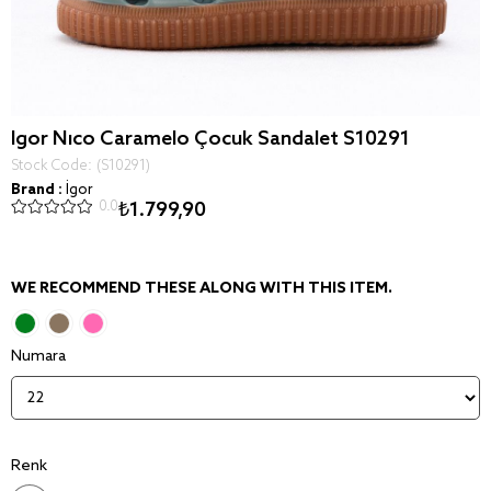
Igor Nıco Caramelo Çocuk Sandalet S10291
Stock Code
(S10291)
Brand
:
İgor
0.0
₺1.799,90
WE RECOMMEND THESE ALONG WITH THIS ITEM.
Numara
Renk