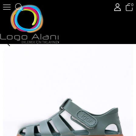
0
Igor Nıco Caramelo Çocuk Sandalet S10291