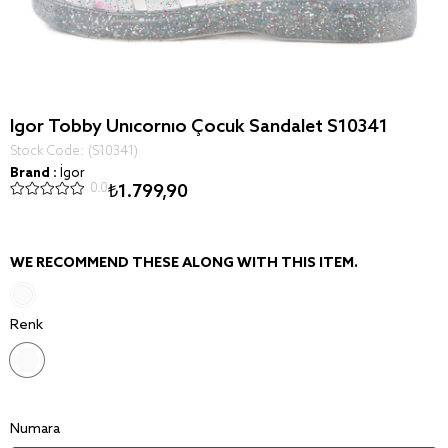
Igor Tobby Unıcornıo Çocuk Sandalet S10341
Stock Code
(S10341)
Brand
:
İgor
0.0
₺1.799,90
WE RECOMMEND THESE ALONG WITH THIS ITEM.
Renk
Numara