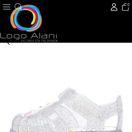
0
Igor Tobby Unıcornıo Çocuk Sandalet S10341