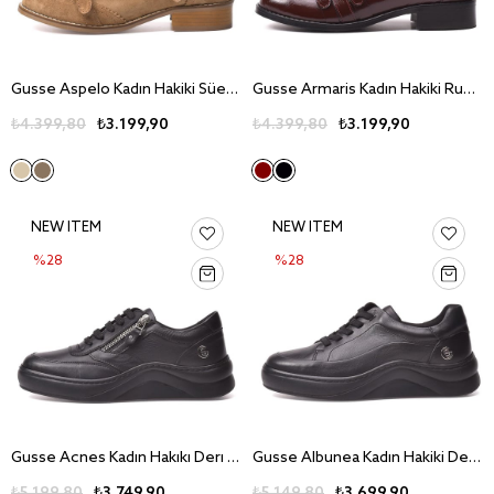
Gusse Aspelo Kadın Hakiki Süet Deri Günlük Ayakkabı 501-2
Gusse Armaris Kadın Hakiki Rugan Deri Günlük Ayakkabı 503-3
₺4.399,80
₺3.199,90
₺4.399,80
₺3.199,90
NEW ITEM
NEW ITEM
%28
%28
Gusse Acnes Kadın Hakıkı Derı Ayakkabı 216674T
Gusse Albunea Kadın Hakiki Deri Ayakkabı 216677T
₺5.199,80
₺3.749,90
₺5.149,80
₺3.699,90