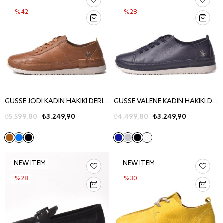
%42
%28
GUSSE JODI KADIN HAKİKİ DERİ CASUAL AYAKKABI 233028
GUSSE VALENE KADIN HAKIKI DERI GUNLUK AYAKKABI
₺5.599,80
₺3.249,90
₺4.499,80
₺3.249,90
NEW ITEM
NEW ITEM
%28
%30