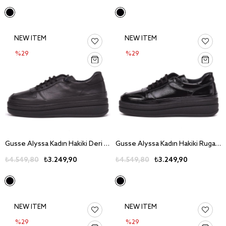
NEW ITEM
NEW ITEM
%29
%29
Gusse Alyssa Kadın Hakiki Deri Günlük Ayakkabı 152
Gusse Alyssa Kadın Hakiki Rugan Deri Günlük Ayakkabı 152-3
₺4.549,80
₺3.249,90
₺4.549,80
₺3.249,90
NEW ITEM
NEW ITEM
%29
%29