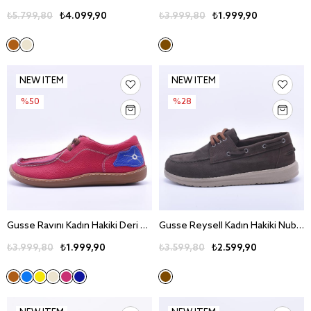
₺5.799,80
₺4.099,90
₺3.999,80
₺1.999,90
NEW ITEM
NEW ITEM
%50
%28
Gusse Ravını Kadın Hakiki Deri Günlük Ayakkabı 161066B
Gusse Reysell Kadın Hakiki Nubuk Deri Günlük Ayakkabı 161115-1
₺3.999,80
₺1.999,90
₺3.599,80
₺2.599,90