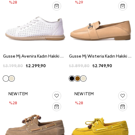
%28
%29
Gusse Mj Avenira Kadın Hakiki Deri Günlük Ayakkabı 151057
Gusse Mj Wisteria Kadın Hakiki Deri Günlük Ayakkabı 151291
₺3.199,80
₺2.299,90
₺3.899,80
₺2.749,90
NEW ITEM
NEW ITEM
%28
%28