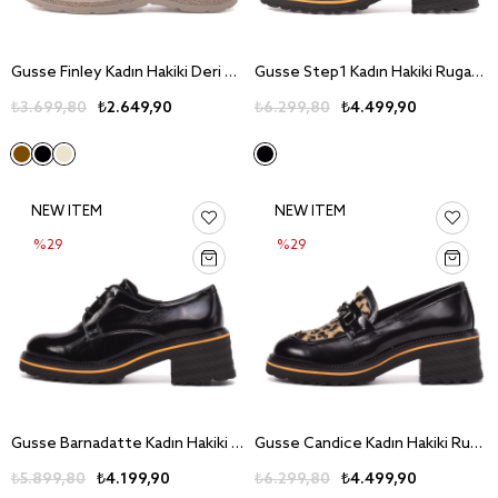
Gusse Finley Kadın Hakiki Deri Günlük Ayakkabı 8466
Gusse Step1 Kadın Hakiki Rugan Deri Günlük Ayakkabı 263240
₺3.699,80
₺2.649,90
₺6.299,80
₺4.499,90
NEW ITEM
NEW ITEM
%29
%29
Gusse Barnadatte Kadın Hakiki Rugan Deri Günlük Ayakkabı 263245
Gusse Candice Kadın Hakiki Rugan Deri Günlük Ayakkabı 263244-3
₺5.899,80
₺4.199,90
₺6.299,80
₺4.499,90