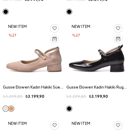
NEW ITEM
NEW ITEM
%27
%27
Gusse Elowen Kadın Hakiki Süet Deri Topuklu Ayakkabı 24-2
Gusse Elowen Kadın Hakiki Rugan Deri Topuklu Ayakkabı 24-3
₺4.399,80
₺3.199,90
₺4.399,80
₺3.199,90
NEW ITEM
NEW ITEM