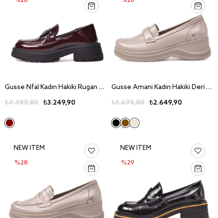
%28
%28
Gusse Nfal Kadın Hakiki Rugan Deri Günlük Ayakkabı 502-3
Gusse Amani Kadın Hakiki Deri Günlük Ayakkabı 8467
₺4.499,80
₺3.249,90
₺3.699,80
₺2.649,90
NEW ITEM
NEW ITEM
%28
%29