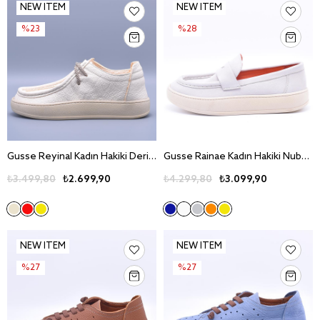
NEW ITEM
NEW ITEM
%23
%28
Gusse Reyinal Kadın Hakiki Deri Günlük Ayakkabı 241094T
Gusse Rainae Kadın Hakiki Nubuk Deri Günlük Ayakkabı 161077-1
₺3.499,80
₺2.699,90
₺4.299,80
₺3.099,90
NEW ITEM
NEW ITEM
%27
%27