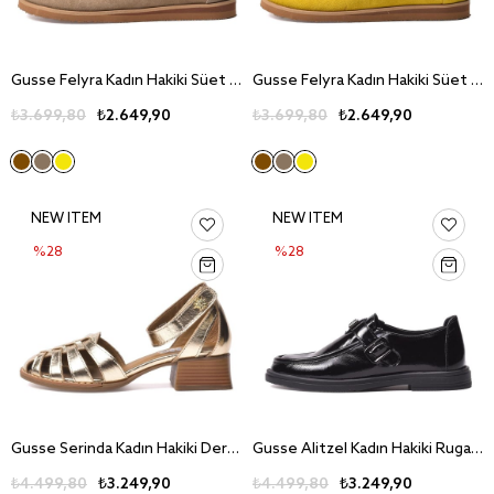
Gusse Felyra Kadın Hakiki Süet Deri Günlük Ayakkabı 1655-2
Gusse Felyra Kadın Hakiki Süet Deri Günlük Ayakkabı 1655-2
₺3.699,80
₺2.649,90
₺3.699,80
₺2.649,90
NEW ITEM
NEW ITEM
%28
%28
Gusse Serinda Kadın Hakiki Deri Yazlık Ayakkabı 260701
Gusse Alitzel Kadın Hakiki Rugan Deri Loafer Ayakkabı 500-3
₺4.499,80
₺3.249,90
₺4.499,80
₺3.249,90