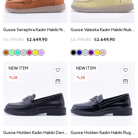
Gusse Serephra Kadın Hakiki Nubuk Deri Günlük Ayakkabı 161083-1
Gusse Valeska Kadın Hakiki Nubuk Deri Günlük Ayakkabı 161084-1
₺3.799,80
₺2.649,90
₺3.799,80
₺2.649,90
NEW ITEM
NEW ITEM
%28
%28
Gusse Holden Kadın Hakiki Deri Günlük Ayakkabı 527
Gusse Holden Kadın Hakiki Rugan Deri Günlük Ayakkabı 527-3