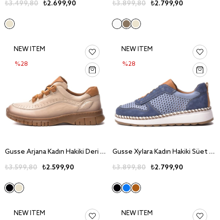
₺3.499,80
₺2.699,90
₺3.899,80
₺2.799,90
NEW ITEM
NEW ITEM
%28
%28
Gusse Arjana Kadın Hakiki Deri Günlük Ayakkabı 26061
Gusse Xylara Kadın Hakiki Süet Deri Günlük Ayakkabı 26080-2
₺3.599,80
₺2.599,90
₺3.899,80
₺2.799,90
NEW ITEM
NEW ITEM