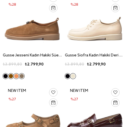
%28
%28
Gusse Jesseni Kadın Hakiki Süet Deri Günlük Ayakkabı 26150-2
Gusse Siofra Kadın Hakiki Deri Günlük Ayakkabı 26154
₺3.899,80
₺2.799,90
₺3.899,80
₺2.799,90
NEW ITEM
NEW ITEM
%27
%27