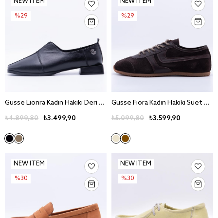
NEW ITEM
NEW ITEM
%29
%29
Gusse Lionra Kadın Hakiki Deri Günlük Ayakkabı K810
Gusse Fiora Kadın Hakiki Süet Deri Günlük Ayakkabı 161065-2
₺4.899,80
₺3.499,90
₺5.099,80
₺3.599,90
NEW ITEM
NEW ITEM
%30
%30