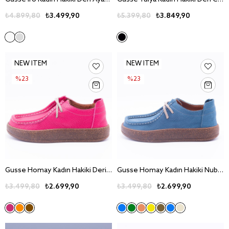
₺4.899,80
₺3.499,90
₺5.399,80
₺3.849,90
NEW ITEM
NEW ITEM
%23
%23
Gusse Homay Kadın Hakiki Deri Günlük Ayakkabı 241095
Gusse Homay Kadın Hakiki Nubuk Deri Günlük Ayakkabı 241095-1
₺3.499,80
₺2.699,90
₺3.499,80
₺2.699,90