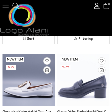
0
Kadın Günlük Ayakkabı
Kadın Günlük Ayakkabı
Sort
Filtering
NEW ITEM
NEW ITEM
%29
%29
Gusse Iro Kadın Hakiki Deri Ayakkabı - 813
Gusse Yulya Kadın Hakiki Deri Casual Ayakkabı 265971