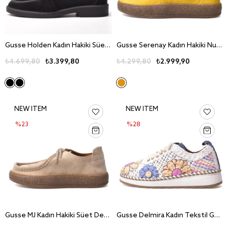
Gusse Holden Kadın Hakiki Süet Deri Günlük Ayakkabı 527-2
Gusse Serenay Kadın Hakiki Nubuk Deri Günlük Ayakkabı 251002-1
₺4.699,80
₺3.399,80
₺4.299,80
₺2.999,90
NEW ITEM
NEW ITEM
%23
%28
Gusse MJ Kadın Hakiki Süet Deri Günlük Ayakkabı 241094-2
Gusse Delmira Kadın Tekstil Günlük Ayakkabı 26057-4