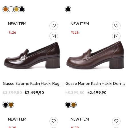
NEW ITEM
NEW ITEM
%26
%26
Gusse Salome Kadın Hakiki Rugan Deri Günlük Ayakkabı 5612-3
Gusse Manon Kadın Hakiki Deri Günlük Ayakkabı 5613
₺3.399,80
₺2.499,90
₺3.399,80
₺2.499,90
NEW ITEM
NEW ITEM