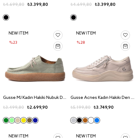
₺4.699,80
₺3.399,80
₺4.699,80
₺3.399,80
NEW ITEM
NEW ITEM
%23
%28
Gusse MJ Kadın Hakiki Nubuk Deri Günlük Ayakkabı 241094-1
Gusse Acnes Kadın Hakıkı Derı Ayakkabı 216674
₺3.499,80
₺2.699,90
₺5.199,80
₺3.749,90
NEW ITEM
NEW ITEM