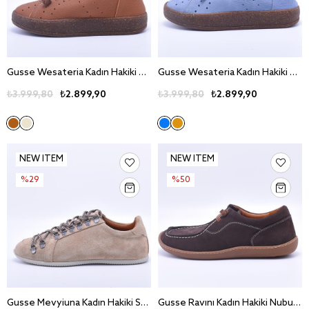
Gusse Wesateria Kadın Hakiki Deri Günlük Ayakkabı 151062
Gusse Wesateria Kadın Hakiki Nubuk Deri Günlük Ayakkabı 151062-1
₺3.999,80
₺2.899,90
₺3.999,80
₺2.899,90
NEW ITEM
NEW ITEM
%29
%50
Gusse Mevyiuna Kadın Hakiki Süet Deri Günlük Ayakkabı 161064-2
Gusse Ravını Kadın Hakiki Nubuk Deri Günlük Ayakkabı 161066-1