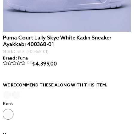
Puma Court Lally Skye White Kadın Sneaker
Ayakkabı 400368-01
Stock Code
(400368-01)
Brand
:
Puma
0.0
₺4.399,00
WE RECOMMEND THESE ALONG WITH THIS ITEM.
Renk