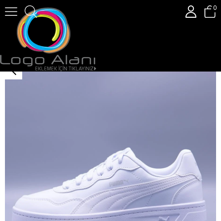
0
Puma Court Lally Skye White Kadın Sneaker Ayakkabı 4003