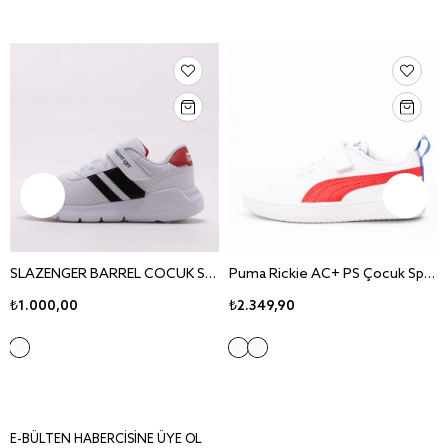
SLAZENGER BARREL COCUK SPOR AYAKKABI SA13LF070
Puma Rickie AC+ PS Çocuk Spor Ayakkabı 385836-05
₺1.000,00
₺2.349,90
E-BÜLTEN HABERCİSİNE ÜYE OL