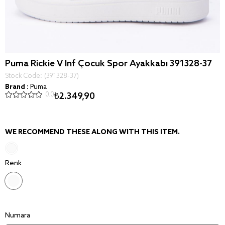
Puma Rickie V Inf Çocuk Spor Ayakkabı 391328-37
Stock Code
(391328-37)
Brand
:
Puma
0.0
₺2.349,90
WE RECOMMEND THESE ALONG WITH THIS ITEM.
Renk
Numara