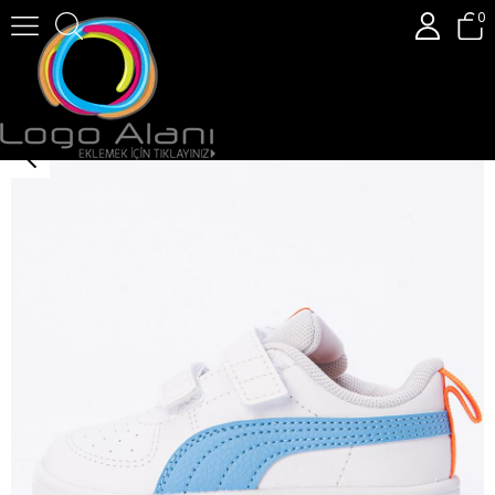
0
Puma Rickie V Inf Çocuk Spor Ayakkabı 391328-37