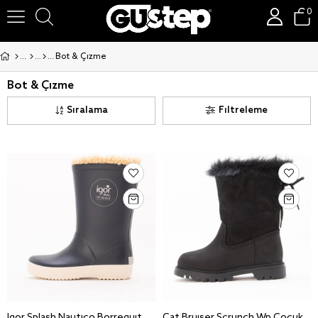
0
Bot & Çizme
Bot & Çizme
Sıralama
Filtreleme
Igor Splash Nautico Borreguito Bebek-Çocuk Çizme W10207
Cat Bruiser Scrunch Wp Cocuk Nubuk Deri Bot