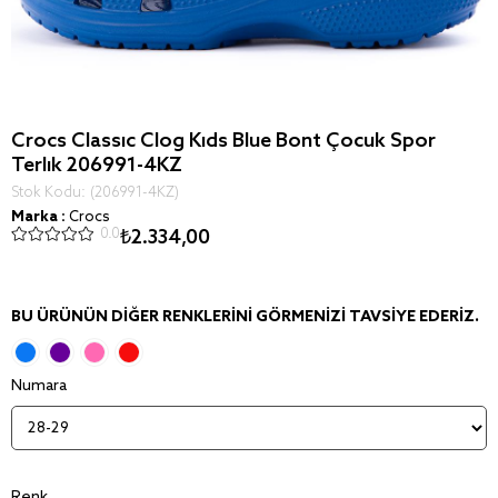
Crocs Classic Clog Kids Blue Bont Çocuk Spor
Terlik 206991-4KZ
Stok Kodu
(206991-4KZ)
Marka
:
Crocs
0.0
₺2.334,00
BU ÜRÜNÜN DIĞER RENKLERINI GÖRMENIZI TAVSIYE EDERIZ.
Numara
Renk