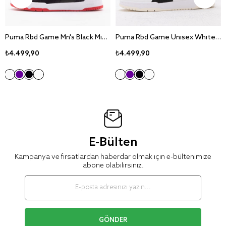
Puma Rbd Game Mn's Black Mid Sneaker Ayakkabı 385839-11
Puma Rbd Game Unisex White Mid Sneaker Ayakkabı 385839-01
₺4.499,90
₺4.499,90
E-Bülten
Kampanya ve fırsatlardan haberdar olmak için e-bültenimize
abone olabilirsiniz.
GÖNDER