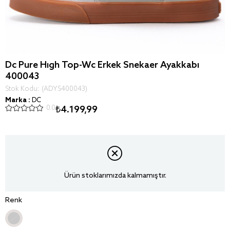
Dc Pure Hıgh Top-Wc Erkek Snekaer Ayakkabı
400043
Stok Kodu
(ADYS400043)
Marka
:
DC
0.0
₺4.199,99
Ürün stoklarımızda kalmamıştır.
Renk