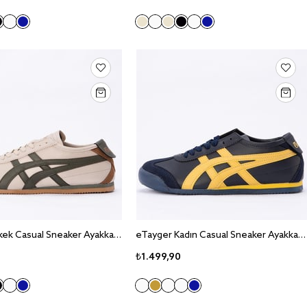
eTayger Erkek Casual Sneaker Ayakkabı E-2061
eTayger Kadın Casual Sneaker Ayakkabı E-2014
₺1.499,90