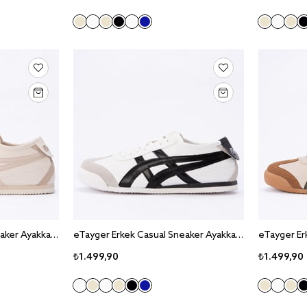
eTayger Erkek Casual Sneaker Ayakkabı E-2061
eTayger Erkek Casual Sneaker Ayakkabı E-2061
₺1.499,90
₺1.499,90