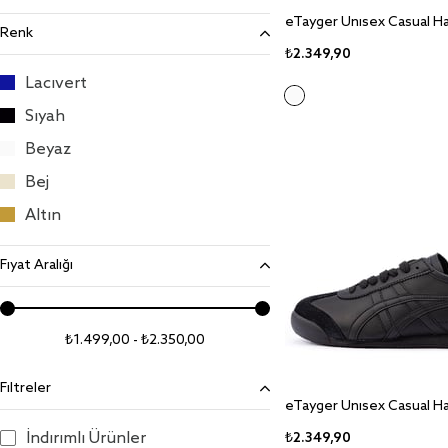
Renk
₺2.349,90
Lacivert
Siyah
Beyaz
Bej
Altın
Fiyat Aralığı
₺1.499,00 - ₺2.350,00
Filtreler
İndirimli Ürünler
₺2.349,90