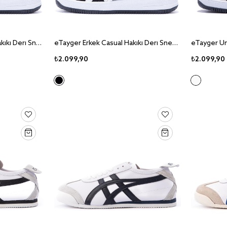
eTayger Unisex Casual Hakiki Deri Sneaker Ayakkabı E-3082
eTayger Erkek Casual Hakiki Deri Sneaker Ayakkabı-E-3086
₺2.099,90
₺2.099,90