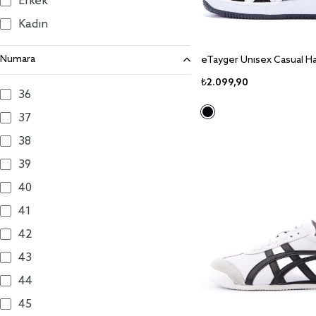
Erkek
Kadın
Numara
₺2.099,90
36
37
38
39
40
41
42
43
44
45