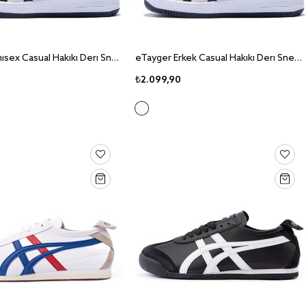
eTayger Unisex Casual Hakiki Deri Sneaker Ayakkabı E-3085
eTayger Erkek Casual Hakiki Deri Sneaker Ayakkabı-E-3089
₺2.099,90