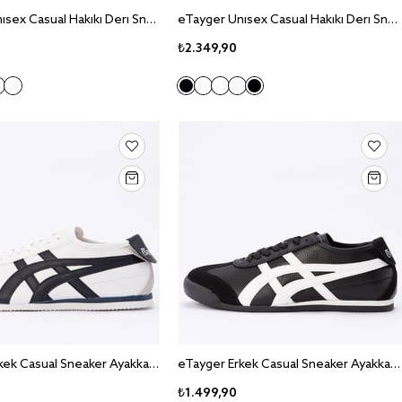
eTayger Unisex Casual Hakiki Deri Sneaker Ayakkabı E-3223
eTayger Unisex Casual Hakiki Deri Sneaker Ayakkabı E-3222
₺2.349,90
eTayger Erkek Casual Sneaker Ayakkabı E-2061
eTayger Erkek Casual Sneaker Ayakkabı E-2061
₺1.499,90