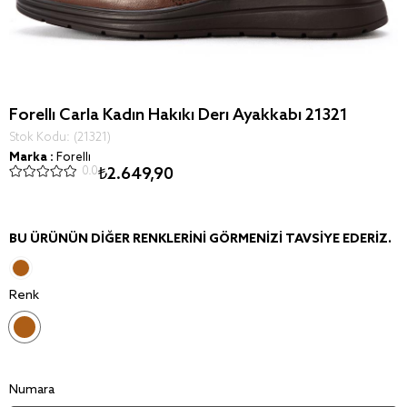
Forelli Carla Kadın Hakiki Deri Ayakkabı 21321
Stok Kodu
(21321)
Marka
:
Forelli
0.0
₺2.649,90
BU ÜRÜNÜN DIĞER RENKLERINI GÖRMENIZI TAVSIYE EDERIZ.
Renk
Numara