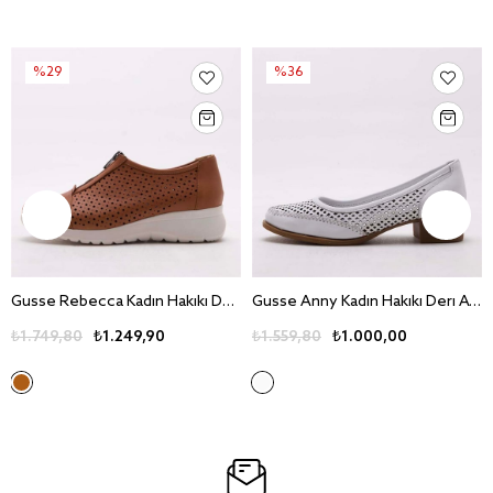
%29
%36
Gusse Rebecca Kadin Hakiki Deri Ayakkabi 440
Gusse Anny Kadin Hakiki Deri Ayakkabi 420
₺1.749,80
₺1.249,90
₺1.559,80
₺1.000,00