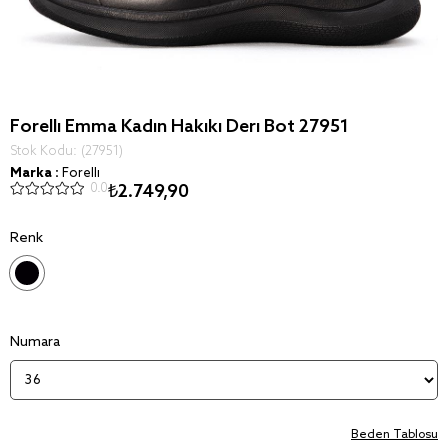
Forelli Emma Kadın Hakiki Deri Bot 27951
Stok Kodu
(27951)
Marka
:
Forelli
0.0
₺2.749,90
Renk
Numara
Beden Tablosu