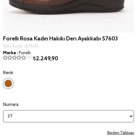
Forelli Rosa Kadin Hakiki Deri Ayakkabi 57603
Stok Kodu
(57603)
Marka
:
Forelli
0.0
₺2.249,90
Renk
Numara
Beden Tablosu