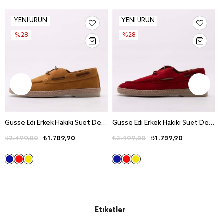
YENI ÜRÜN
YENI ÜRÜN
%28
%28
Gusse Edi Erkek Hakiki Suet Deri Casual Ayakkabi 6481
Gusse Edi Erkek Hakiki Suet Deri Casual Ayakkabi 6481
₺2.499,80
₺1.789,90
₺2.499,80
₺1.789,90
Etiketler