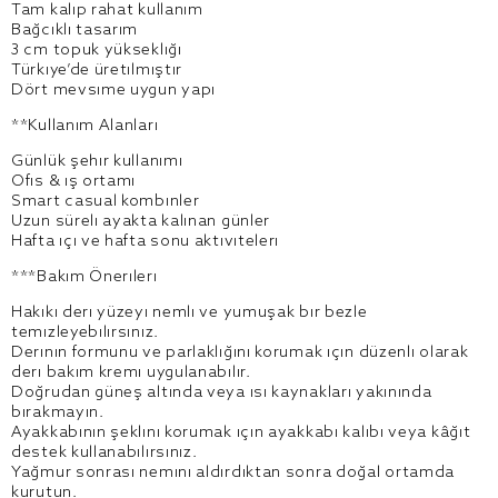
Tam kalıp rahat kullanım
Bağcıklı tasarım
3 cm topuk yüksekliği
Türkiye’de üretilmiştir
Dört mevsime uygun yapı
**Kullanım Alanları
Günlük şehir kullanımı
Ofis & iş ortamı
Smart casual kombinler
Uzun süreli ayakta kalınan günler
Hafta içi ve hafta sonu aktiviteleri
***Bakım Önerileri
Hakiki deri yüzeyi nemli ve yumuşak bir bezle
temizleyebilirsiniz.
Derinin formunu ve parlaklığını korumak için düzenli olarak
deri bakım kremi uygulanabilir.
Doğrudan güneş altında veya ısı kaynakları yakınında
bırakmayın.
Ayakkabının şeklini korumak için ayakkabı kalıbı veya kâğıt
destek kullanabilirsiniz.
Yağmur sonrası nemini aldırdıktan sonra doğal ortamda
kurutun.