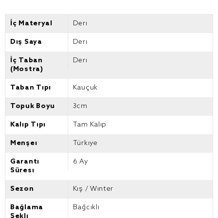
İç Materyal
Deri
Dış Saya
Deri
İç Taban
Deri
(Mostra)
Taban Tipi
Kauçuk
Topuk Boyu
3cm
Kalıp Tipi
Tam Kalıp
Menşei
Türkiye
Garanti
6 Ay
Süresi
Sezon
Kış / Winter
Bağlama
Bağcıklı
Şekli