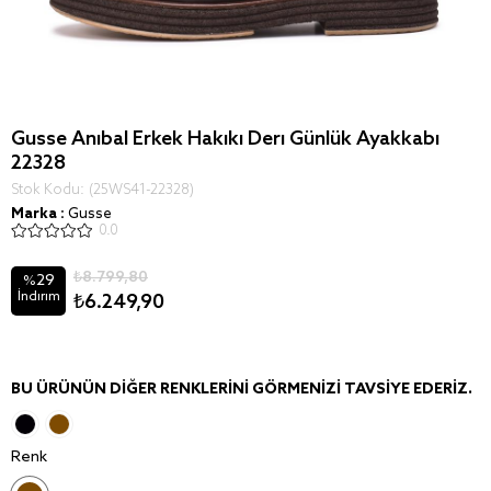
Gusse Anibal Erkek Hakiki Deri Günlük Ayakkabı
22328
Stok Kodu
(25WS41-22328)
Marka
:
Gusse
0.0
₺8.799,80
29
%
İndirim
₺6.249,90
BU ÜRÜNÜN DIĞER RENKLERINI GÖRMENIZI TAVSIYE EDERIZ.
Renk