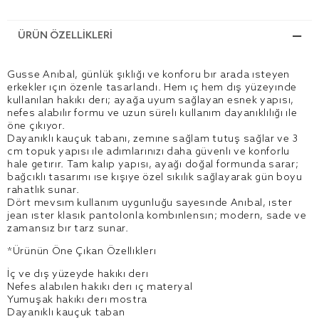
ÜRÜN ÖZELLIKLERI
Gusse Anibal, günlük şıklığı ve konforu bir arada isteyen
erkekler için özenle tasarlandı. Hem iç hem dış yüzeyinde
kullanılan hakiki deri; ayağa uyum sağlayan esnek yapısı,
nefes alabilir formu ve uzun süreli kullanım dayanıklılığı ile
öne çıkıyor.
Dayanıklı kauçuk tabanı, zemine sağlam tutuş sağlar ve 3
cm topuk yapısı ile adımlarınızı daha güvenli ve konforlu
hale getirir. Tam kalıp yapısı, ayağı doğal formunda sarar;
bağcıklı tasarımı ise kişiye özel sıkılık sağlayarak gün boyu
rahatlık sunar.
Dört mevsim kullanım uygunluğu sayesinde Anibal, ister
jean ister klasik pantolonla kombinlensin; modern, sade ve
zamansız bir tarz sunar.
*Ürünün Öne Çıkan Özellikleri
İç ve dış yüzeyde hakiki deri
Nefes alabilen hakiki deri iç materyal
Yumuşak hakiki deri mostra
Dayanıklı kauçuk taban