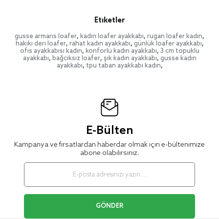
Etiketler
gusse armaris loafer
,
kadın loafer ayakkabı
,
rugan loafer kadın
,
hakiki deri loafer
,
rahat kadın ayakkabı
,
günlük loafer ayakkabı
,
ofis ayakkabısı kadın
,
konforlu kadın ayakkabı
,
3 cm topuklu
ayakkabı
,
bağcıksız loafer
,
şık kadın ayakkabı
,
gusse kadın
ayakkabı
,
tpu taban ayakkabı kadın
,
E-Bülten
Kampanya ve fırsatlardan haberdar olmak için e-bültenimize
abone olabilirsiniz.
GÖNDER