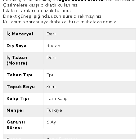
Çizilmelere karşı dikkatli kullanınız
Islak ortamlardan uzak tutunuz
Direkt güneş ışığında uzun süre bırakmayınız
Kullanım sonrası ayakkabı kalıbı ile muhafaza ediniz
İç Materyal
Deri
Dış Saya
Rugan
İç Taban
Deri
(Mostra)
Taban Tipi
Tpu
Topuk Boyu
3cm
Kalıp Tipi
Tam Kalıp
Menşei
Türkiye
Garanti
6 Ay
Süresi