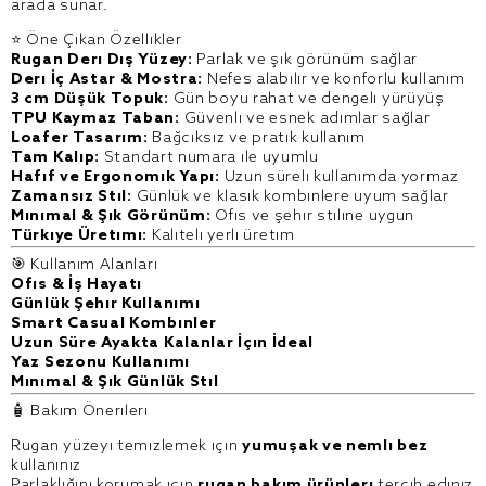
arada sunar.
⭐ Öne Çıkan Özellikler
Rugan Deri Dış Yüzey:
Parlak ve şık görünüm sağlar
Deri İç Astar & Mostra:
Nefes alabilir ve konforlu kullanım
3 cm Düşük Topuk:
Gün boyu rahat ve dengeli yürüyüş
TPU Kaymaz Taban:
Güvenli ve esnek adımlar sağlar
Loafer Tasarım:
Bağcıksız ve pratik kullanım
Tam Kalıp:
Standart numara ile uyumlu
Hafif ve Ergonomik Yapı:
Uzun süreli kullanımda yormaz
Zamansız Stil:
Günlük ve klasik kombinlere uyum sağlar
Minimal & Şık Görünüm:
Ofis ve şehir stiline uygun
Türkiye Üretimi:
Kaliteli yerli üretim
🎯 Kullanım Alanları
Ofis & İş Hayatı
Günlük Şehir Kullanımı
Smart Casual Kombinler
Uzun Süre Ayakta Kalanlar İçin İdeal
Yaz Sezonu Kullanımı
Minimal & Şık Günlük Stil
🧴 Bakım Önerileri
Rugan yüzeyi temizlemek için
yumuşak ve nemli bez
kullanınız
Parlaklığını korumak için
rugan bakım ürünleri
tercih ediniz