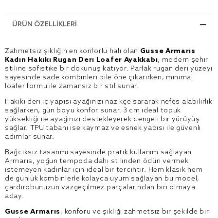
ÜRÜN ÖZELLIKLERI
Zahmetsiz şıklığın en konforlu hali olan
Gusse Armaris
Kadın Hakiki Rugan Deri Loafer Ayakkabı
, modern şehir
stiline sofistike bir dokunuş katıyor. Parlak rugan deri yüzeyi
sayesinde sade kombinleri bile öne çıkarırken, minimal
loafer formu ile zamansız bir stil sunar.
Hakiki deri iç yapısı ayağınızı nazikçe sararak nefes alabilirlik
sağlarken, gün boyu konfor sunar. 3 cm ideal topuk
yüksekliği ile ayağınızı destekleyerek dengeli bir yürüyüş
sağlar. TPU tabanı ise kaymaz ve esnek yapısı ile güvenli
adımlar sunar.
Bağcıksız tasarımı sayesinde pratik kullanım sağlayan
Armaris, yoğun tempoda dahi stilinden ödün vermek
istemeyen kadınlar için ideal bir tercihtir. Hem klasik hem
de günlük kombinlerle kolayca uyum sağlayan bu model,
gardırobunuzun vazgeçilmez parçalarından biri olmaya
aday.
Gusse Armaris
, konforu ve şıklığı zahmetsiz bir şekilde bir