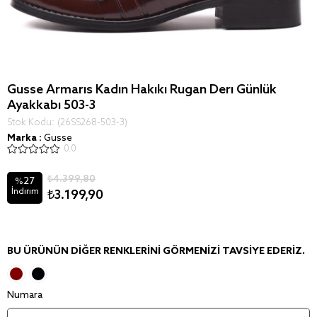
Gusse Armaris Kadın Hakiki Rugan Deri Günlük
Ayakkabı 503-3
Stok Kodu
(26SS268-503-3)
Marka
:
Gusse
0.0
₺4.399,80
27
%
İndirim
₺3.199,90
BU ÜRÜNÜN DIĞER RENKLERINI GÖRMENIZI TAVSIYE EDERIZ.
Numara