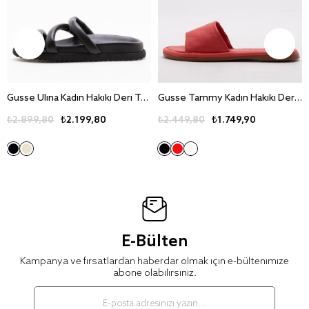
Gusse Ulina Kadin Hakiki Deri Terlik 260717
Gusse Tammy Kadin Hakiki Deri Terlik 242305
₺2.899,80
₺2.199,80
₺2.449,80
₺1.749,90
E-Bülten
Kampanya ve fırsatlardan haberdar olmak için e-bültenimize
abone olabilirsiniz.