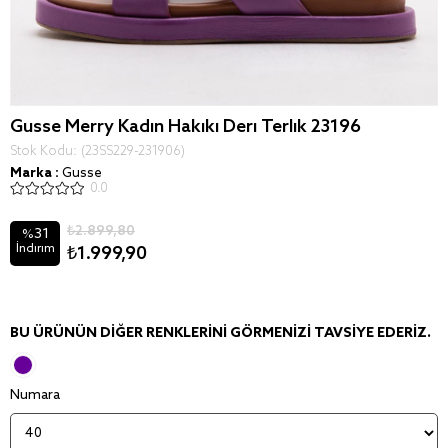
Gusse Merry Kadin Hakiki Deri Terlik 23196
Stok Kodu
(23SS229-231906)
Marka
:
Gusse
0.0
₺2.899,80
31
%
İndirim
₺1.999,90
BU ÜRÜNÜN DIĞER RENKLERINI GÖRMENIZI TAVSIYE EDERIZ.
Numara