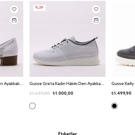
%39
Gusse Anny Kadin Hakiki Deri Ayakkabi 420
Gusse Greta Kadin Hakiki Deri Ayakkabi 25
₺1.649,80
₺1.000,00
₺1.499,90
Etiketler