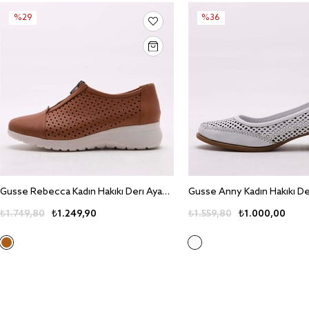
%29
%36
Gusse Rebecca Kadin Hakiki Deri Ayakkabi 440
₺1.749,80
₺1.249,90
₺1.559,80
₺1.000,00