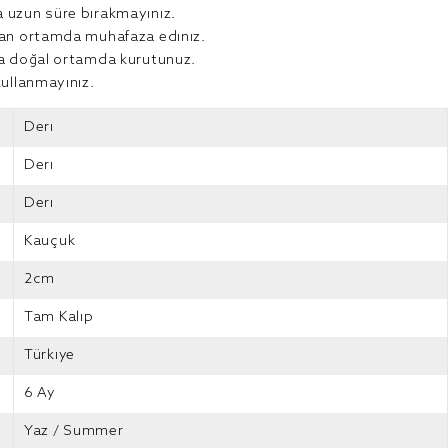
 uzun süre bırakmayınız.
lan ortamda muhafaza ediniz.
da doğal ortamda kurutunuz.
kullanmayınız.
Deri
Deri
Deri
Kauçuk
2cm
Tam Kalıp
Türkiye
6 Ay
Yaz / Summer