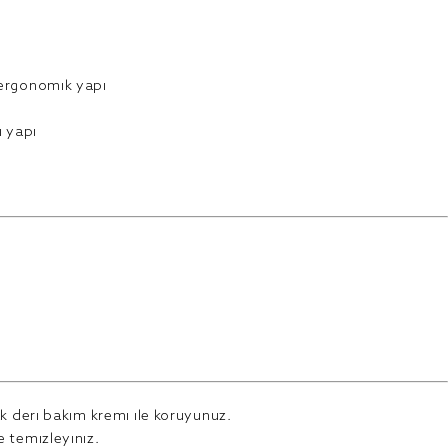
 ergonomik yapı
i yapı
ak deri bakım kremi ile koruyunuz.
 temizleyiniz.