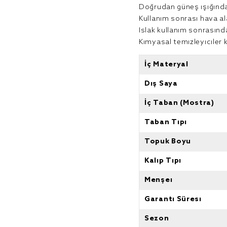
Doğrudan güneş ışığında
Kullanım sonrası hava a
Islak kullanım sonrasın
Kimyasal temizleyiciler 
İç Materyal
Dış Saya
İç Taban (Mostra)
Taban Tipi
Topuk Boyu
Kalıp Tipi
Menşei
Garanti Süresi
Sezon