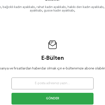
n
,
bağcıklı kadın ayakkabı
,
rahat kadın ayakkabı
,
hakiki deri kadın ayakkabı
,
ayakkabı
,
gusse kadın ayakkabı
,
E-Bülten
nya ve fırsatlardan haberdar olmak için e-bültenimize abone olabilir
GÖNDER