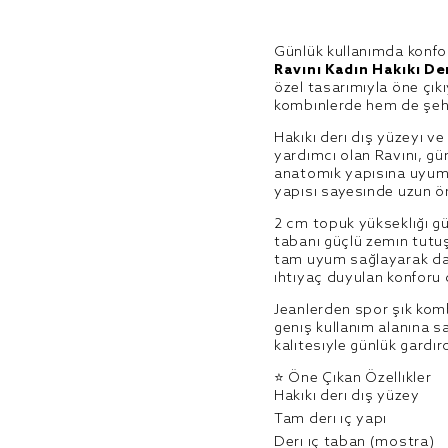
Günlük kullanımda konforu
Ravını Kadın Hakiki De
özel tasarımıyla öne çıkı
kombinlerde hem de şehi
Hakiki deri dış yüzeyi v
yardımcı olan Ravını, gü
anatomik yapısına uyum 
yapısı sayesinde uzun öm
2 cm topuk yüksekliği gü
tabanı güçlü zemin tutu
tam uyum sağlayarak dah
ihtiyaç duyulan konforu 
Jeanlerden spor şık komb
geniş kullanım alanına s
kalitesiyle günlük gardı
⭐ Öne Çıkan Özellikler
Hakiki deri dış yüzey
Tam deri iç yapı
Deri iç taban (mostra)