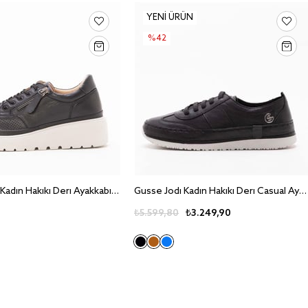
YENI ÜRÜN
%42
Gusse Kelly Kadin Hakiki Deri Ayakkabi 3546
Gusse Jodi Kadin Hakiki Deri Casual Ayakkabi
₺5.599,80
₺3.249,90