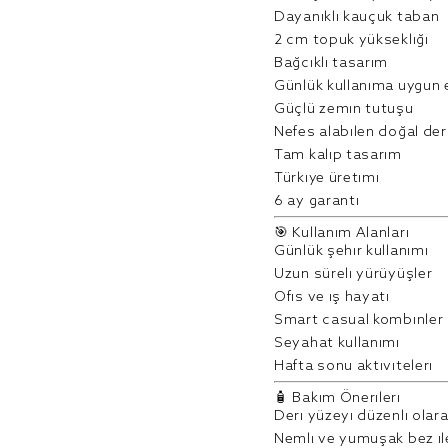
Dayanıklı kauçuk taban
2 cm topuk yüksekliği
Bağcıklı tasarım
Günlük kullanıma uygun
Güçlü zemin tutuşu
Nefes alabilen doğal der
Tam kalıp tasarım
Türkiye üretimi
6 ay garanti
🎯 Kullanım Alanları
Günlük şehir kullanımı
Uzun süreli yürüyüşler
Ofis ve iş hayatı
Smart casual kombinler
Seyahat kullanımı
Hafta sonu aktiviteleri
🧴 Bakım Önerileri
Deri yüzeyi düzenli olar
Nemli ve yumuşak bez ile