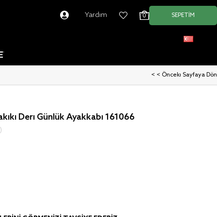
Yardım
SEPETIM
0
Türkçe
< < Önceki Sayfaya Dön
akiki Deri Günlük Ayakkabı 161066
)