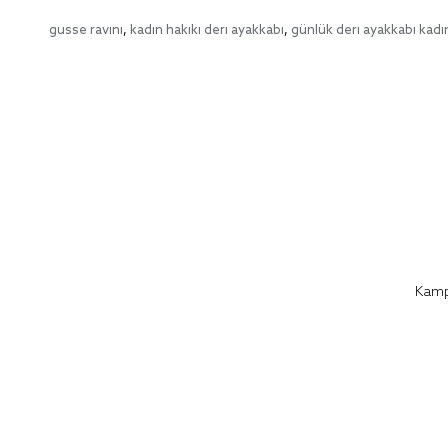
gusse ravını
,
kadın hakiki deri ayakkabı
,
günlük deri ayakkabı kadı
Kampa