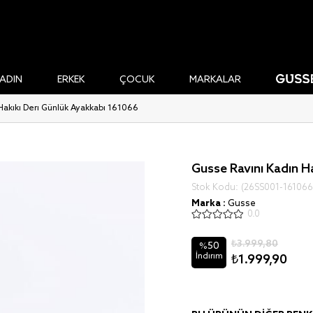
ADIN
ERKEK
ÇOCUK
MARKALAR
Hakiki Deri Günlük Ayakkabı 161066
Gusse Ravını Kadın H
Stok Kodu
(26SS001-161066
Marka
:
Gusse
0.0
₺3.999,80
50
%
İndirim
₺1.999,90