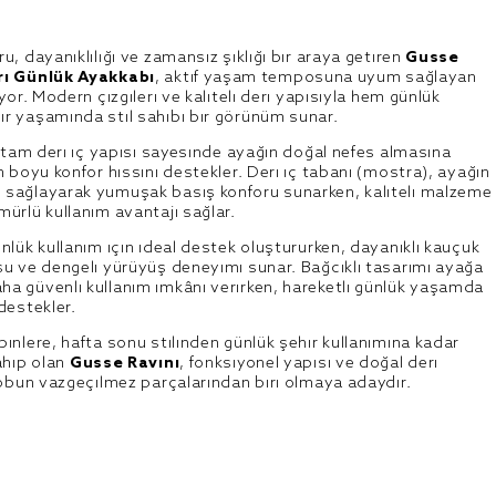
, dayanıklılığı ve zamansız şıklığı bir araya getiren
Gusse
ri Günlük Ayakkabı
, aktif yaşam temposuna uyum sağlayan
yor. Modern çizgileri ve kaliteli deri yapısıyla hem günlük
r yaşamında stil sahibi bir görünüm sunar.
e tam deri iç yapısı sayesinde ayağın doğal nefes almasına
n boyu konfor hissini destekler. Deri iç tabanı (mostra), ayağın
sağlayarak yumuşak basış konforu sunarken, kaliteli malzeme
ürlü kullanım avantajı sağlar.
nlük kullanım için ideal destek oluştururken, dayanıklı kauçuk
şu ve dengeli yürüyüş deneyimi sunar. Bağcıklı tasarımı ayağa
a güvenli kullanım imkânı verirken, hareketli günlük yaşamda
destekler.
inlere, hafta sonu stilinden günlük şehir kullanımına kadar
ahip olan
Gusse Ravını
, fonksiyonel yapısı ve doğal deri
robun vazgeçilmez parçalarından biri olmaya adaydır.