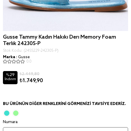
Gusse Tammy Kadın Hakiki Deri Memory Foam
Terlik 242305-P
Stok Kodu
(24SS229-242305-P)
Marka
:
Gusse
0.0
₺2.449,80
29
%
İndirim
₺1.749,90
BU ÜRÜNÜN DIĞER RENKLERINI GÖRMENIZI TAVSIYE EDERIZ.
Numara