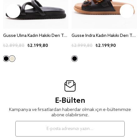
Gusse Ulina Kadin Hakiki Deri Terlik 260717
Gusse Indra Kadin Hakiki Deri Terlik 260715
₺2.899,80
₺2.199,80
₺2.999,80
₺2.199,90
E-Bülten
Kampanya ve fırsatlardan haberdar olmak için e-bültenimize
abone olabilirsiniz.