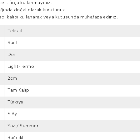
ert fırça kullanmayınız.
ığında doğal olarak kurutunuz.
abı kalıbı kullanarak veya kutusunda muhafaza ediniz.
Tekstil
Süet
Deri
Light-Termo
2cm
Tam Kalıp
Türkiye
6 Ay
Yaz / Summer
Bağcıklı