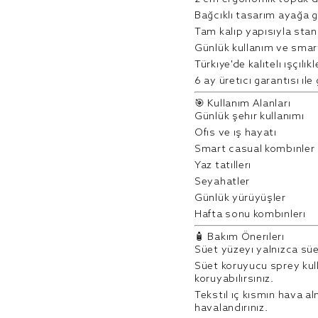
Bağcıklı tasarım ayağa 
Tam kalıp yapısıyla sta
Günlük kullanım ve smart
Türkiye'de kaliteli işçilikl
6 ay üretici garantisi ile 
🎯 Kullanım Alanları
Günlük şehir kullanımı
Ofis ve iş hayatı
Smart casual kombinler
Yaz tatilleri
Seyahatler
Günlük yürüyüşler
Hafta sonu kombinleri
🧴 Bakım Önerileri
Süet yüzeyi yalnızca süe
Süet koruyucu sprey kul
koruyabilirsiniz.
Tekstil iç kısmın hava a
havalandırınız.