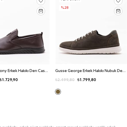
%28
Gusse Anthony Erkek Hakiki Deri Casual Ayakkabi 15288
Gusse George Erkek Hakiki Nubuk Deri Casual Ayakkabı 9144
₺1.729,90
₺2.499,80
₺1.799,80