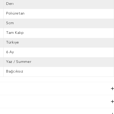
Deri
Poliüretan
5cm
Tam Kalıp
Türkiye
6 Ay
Yaz / Summer
Bağcıksız