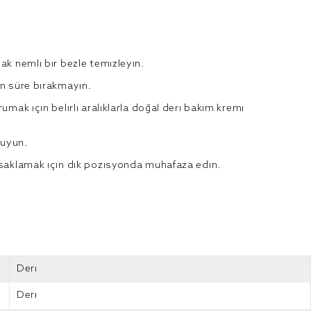
ak nemli bir bezle temizleyin.
un süre bırakmayın.
umak için belirli aralıklarla doğal deri bakım kremi
ruyun.
 saklamak için dik pozisyonda muhafaza edin.
Deri
Deri