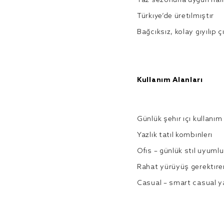
Yaz sezonuna uygun hafi
Türkiye’de üretilmiştir
Bağcıksız, kolay giyilip çı
Kullanım Alanları
Günlük şehir içi kullanım
Yazlık tatil kombinleri
Ofis – günlük stil uyumlu
Rahat yürüyüş gerektire
Casual – smart casual y