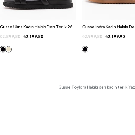
Gusse Ulina Kadin Hakiki Deri Terlik 260717
₺2.899,80
₺2.199,80
₺2.999,80
₺2.199,90
Gusse Toylora Hakiki deri kadın terlik Yazl