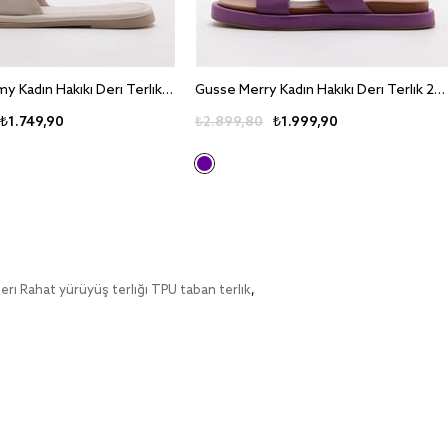
Gusse Tammy Kadin Hakiki Deri Terlik 242305
Gusse Merry Kadin Hakiki Deri Terlik 23196
₺1.749,90
₺2.899,80
₺1.999,90
leri Rahat yürüyüş terliği TPU taban terlik
,