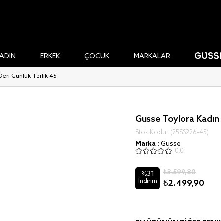
ADIN
ERKEK
ÇOCUK
MARKALAR
Deri Günlük Terlik 45
Gusse Toylora Kadın 
Stok Kodu
(25SS226-45)
Marka
:
Gusse
0.0
₺3.599,80
31
%
İndirim
₺2.499,90