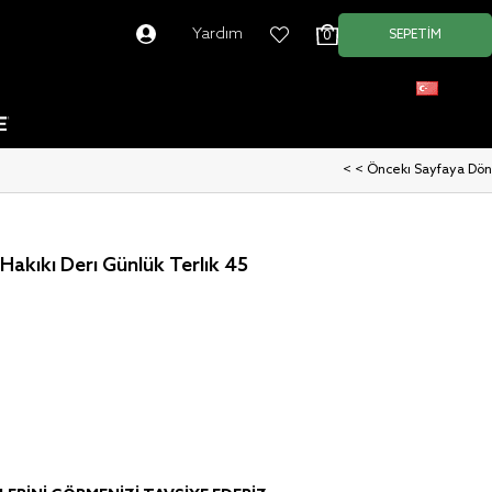
Yardım
SEPETIM
0
Türkçe
< < Önceki Sayfaya Dön
Hakiki Deri Günlük Terlik 45