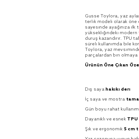
Gusse Toylora, yaz ayların
terlik modeli olarak öne
sayesinde ayağınıza ilk 
yüksekliğindeki modern 
duruş kazandırır. TPU tab
süreli kullanımda bile k
Toylora, yaz mevsiminde 
parçalardan biri olmaya
Ürünün Öne Çıkan Özel
Dış saya
hakiki deri
İç saya ve mostra
tama
Gün boyu rahat kullanı
Dayanıklı ve esnek
TPU 
Şık ve ergonomik
5 cm t