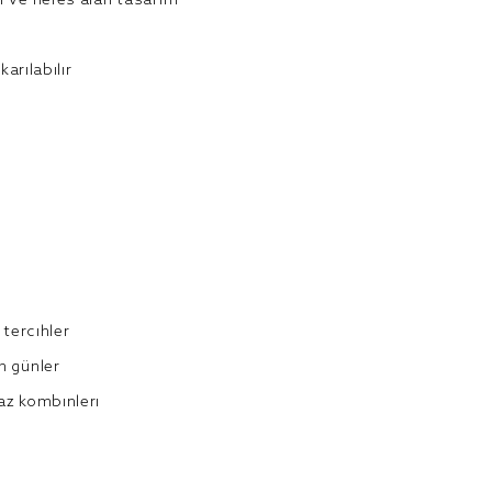
f ve nefes alan tasarım
karılabilir
 tercihler
n günler
az kombinleri