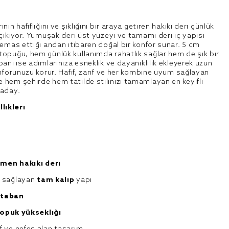
ın hafifliğini ve şıklığını bir araya getiren hakiki deri günlük
 çıkıyor. Yumuşak deri üst yüzeyi ve tamamı deri iç yapısı
temas ettiği andan itibaren doğal bir konfor sunar. 5 cm
topuğu, hem günlük kullanımda rahatlık sağlar hem de şık bir
anı ise adımlarınıza esneklik ve dayanıklılık ekleyerek uzun
onforunuzu korur. Hafif, zarif ve her kombine uyum sağlayan
hem şehirde hem tatilde stilinizi tamamlayan en keyifli
 aday.
likleri
men hakiki deri
m sağlayan
tam kalıp
yapı
taban
opuk yüksekliği