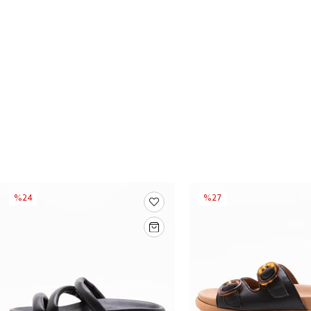
%24
%27