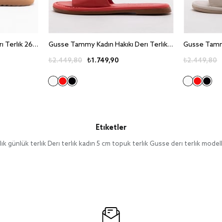
Gusse Indra Kadin Hakiki Deri Terlik 260715
Gusse Tammy Kadin Hakiki Deri Terlik 242305
₺2.449,80
₺1.749,90
₺2.449,80
Etiketler
ık günlük terlik Deri terlik kadın 5 cm topuk terlik Gusse deri terlik model