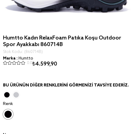
Humtto Kadın RelaxFoam Patika Koşu Outdoor
Spor Ayakkabı 860714B
Stok Kodu
(860714B)
Marka
:
Humtto
0.0
₺4.599,90
BU ÜRÜNÜN DIĞER RENKLERINI GÖRMENIZI TAVSIYE EDERIZ.
Renk