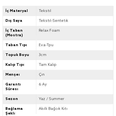
İç Materyal
Tekstil
Dış Saya
Tekstil-Sentetik
İç Taban
Relax Foam
(Mostra)
Taban Tipi
Eva-Tpu
Topuk Boyu
3cm
Kalıp Tipi
Tam Kalıp
Menşei
Çin
Garanti
6 Ay
Süresi
Sezon
Yaz / Summer
Bağlama
Akıllı Bağcık Kiti
Şekli