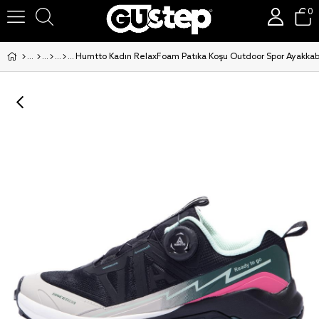
0
Humtto Kadın RelaxFoam Patika Koşu Outdoor Spor Ayakka