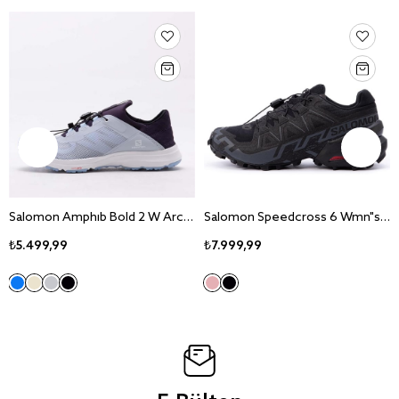
Salomon Amphib Bold 2 W Arctic Ice Outdoor Ayakkabi L471537
Salomon Speedcross 6 Wmn"s Outdoor Ayakkabi L417428
₺5.499,99
₺7.999,99