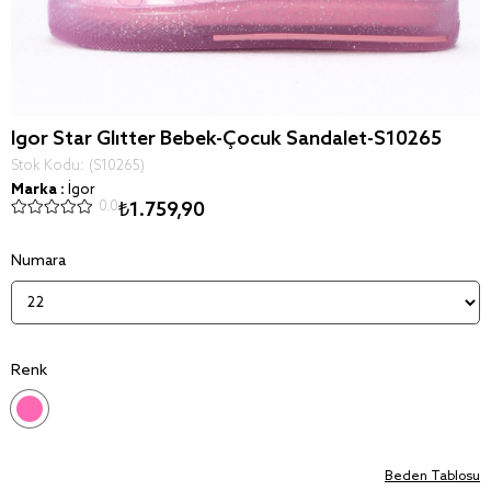
Igor Star Glitter Bebek-Çocuk Sandalet-S10265
Stok Kodu
(S10265)
Marka
:
İgor
0.0
₺1.759,90
Numara
Renk
Beden Tablosu