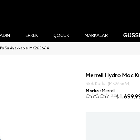
ADIN
ERKEK
ÇOCUK
MARKALAR
d's Su Ayakkabısı MK265664
Merrell Hydro Moc K
Stok Kodu
(MK265664)
Marka
:
Merrell
0.0
₺1.699,9