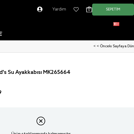
Yardım
SEPETIM
0
Türkçe
< < Önceki Sayfaya Dön
id's Su Ayakkabısı MK265664
9