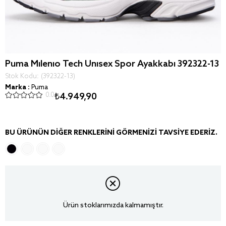
Puma Milenio Tech Unisex Spor Ayakkabı 392322-13
Stok Kodu
(392322-13)
Marka
:
Puma
0.0
₺4.949,90
BU ÜRÜNÜN DIĞER RENKLERINI GÖRMENIZI TAVSIYE EDERIZ.
Ürün stoklarımızda kalmamıştır.