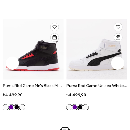
Puma Rbd Game Mn's Black Mid Sneaker Ayakkabı 385839-11
Puma Rbd Game Unisex White Mid Sneaker Ayakkabı 385839-01
₺4.499,90
₺4.499,90