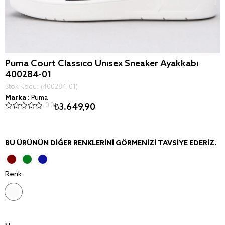
Puma Court Classico Unisex Sneaker Ayakkabı
400284-01
Stok Kodu
(400284-01)
Marka
:
Puma
0.0
₺3.649,90
BU ÜRÜNÜN DIĞER RENKLERINI GÖRMENIZI TAVSIYE EDERIZ.
Renk