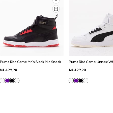
Puma Rbd Game Mn's Black Mid Sneaker Ayakkabı 385839-11
₺4.499,90
₺4.499,90