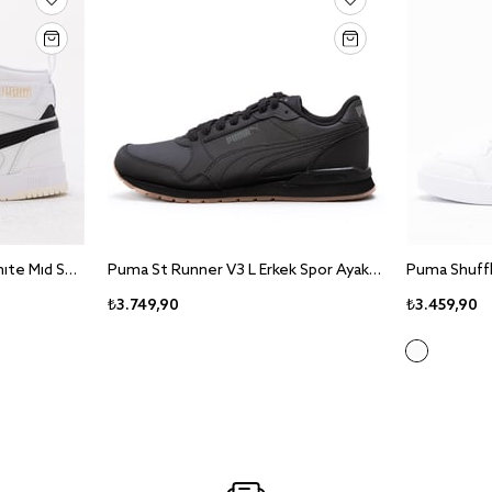
Puma Rbd Game Unisex White Mid Sneaker Ayakkabı 385839-01
Puma St Runner V3 L Erkek Spor Ayakkabi 384855-04
₺3.749,90
₺3.459,90