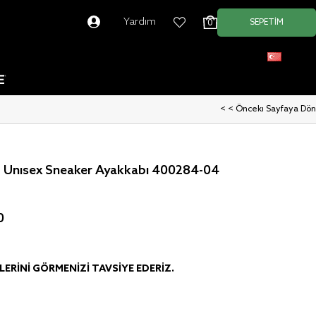
Yardım
SEPETIM
0
Türkçe
< < Önceki Sayfaya Dön
 Unisex Sneaker Ayakkabı 400284-04
0
ERINI GÖRMENIZI TAVSIYE EDERIZ.