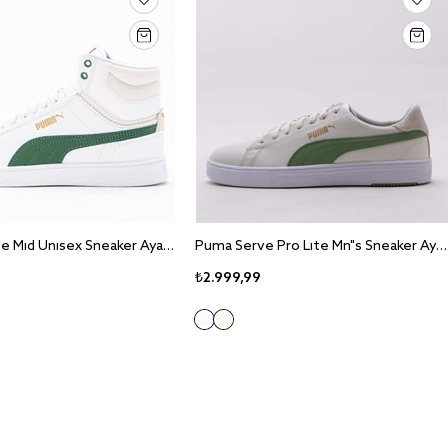
Puma Shuffle Mid Unisex Sneaker Ayakkabi 380748-12
Puma Serve Pro Lite Mn"s Sneaker Ayakkabı 374902-23
₺2.999,99