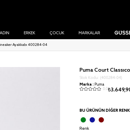
ADIN
ERKEK
ÇOCUK
MARKALAR
 Sneaker Ayakkabı 400284-04
Puma Court Classico
Stok Kodu
(400284-04)
Marka
:
Puma
0.0
₺3.649,9
BU ÜRÜNÜN DIĞER RENKL
Renk