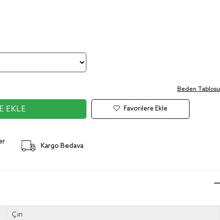
Beden Tablosu
Favorilere Ekle
er
Kargo Bedava
Çin